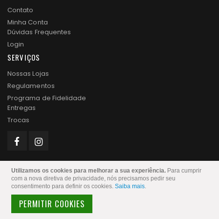
Contato
Minha Conta
Dúvidas Frequentes
Login
SERVIÇOS
Nossas Lojas
Regulamentos
Programa de Fidelidade
Entregas
Trocas
Utilizamos os cookies para melhorar a sua experiência.
Para cumprir
com a nova diretiva de privacidade, nós precisamos pedir seu
consentimento para definir os cookies.
Saiba mais
.
Lojas Leal @ 1994. Todos os direitos reservados
PERMITIR COOKIES
NEWSLETTER
ASSINAR