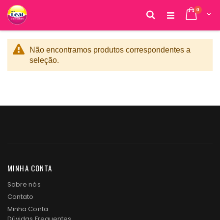
itens
0
Cart
Pesquisa
Pular
para
o
Não encontramos produtos correspondentes a
conteúdo
seleção.
MINHA CONTA
Sobre nós
Contato
Minha Conta
Dúvidas Frequentes