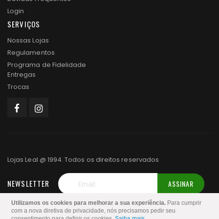
Login
SERVIÇOS
Nossas Lojas
Regulamentos
Programa de Fidelidade
Entregas
Trocas
Lojas Leal @ 1994. Todos os direitos reservados
NEWSLETTER
ASSINAR
Inscreva-
Utilizamos os cookies para melhorar a sua experiência.
Para cumprir
se
com a nova diretiva de privacidade, nós precisamos pedir seu
consentimento para definir os cookies.
Saiba mais
.