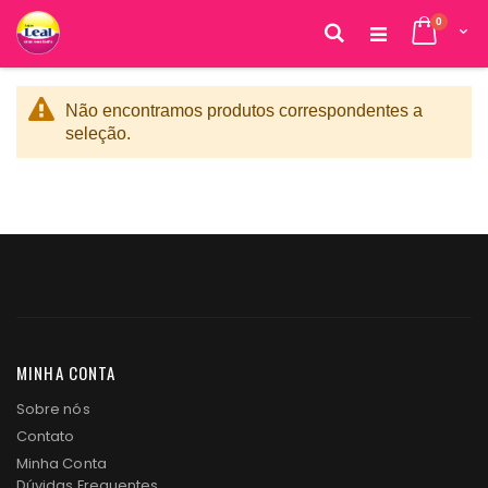
itens
0
Cart
Pesquisa
Pular
para
o
Não encontramos produtos correspondentes a
conteúdo
seleção.
MINHA CONTA
Sobre nós
Contato
Minha Conta
Dúvidas Frequentes