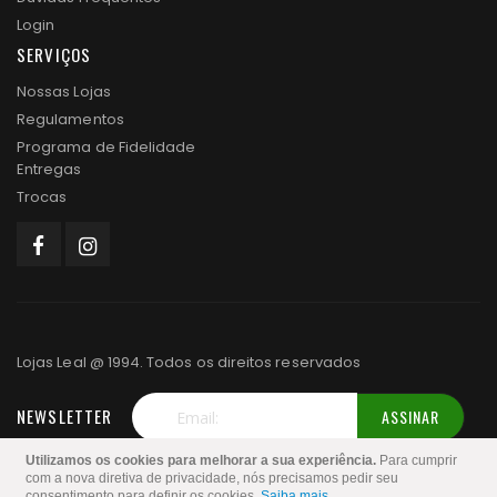
Login
SERVIÇOS
Nossas Lojas
Regulamentos
Programa de Fidelidade
Entregas
Trocas
Lojas Leal @ 1994. Todos os direitos reservados
NEWSLETTER
ASSINAR
Inscreva-
Utilizamos os cookies para melhorar a sua experiência.
Para cumprir
se
com a nova diretiva de privacidade, nós precisamos pedir seu
consentimento para definir os cookies.
Saiba mais
.