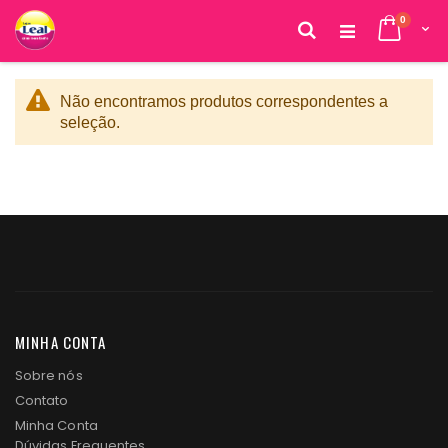
itens
0
Cart
Pesquisa
Pular
para
o
Não encontramos produtos correspondentes a
conteúdo
seleção.
MINHA CONTA
Sobre nós
Contato
Minha Conta
Dúvidas Frequentes