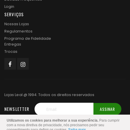
Login
SERVIÇOS
Nossas Lojas
Regulamentos
Programa de Fidelidade
Entregas
Trocas
Lojas Leal @ 1994. Todos os direitos reservados
NEWSLETTER
ASSINAR
Inscreva-
Utilizamos os cookies para melhorar a sua experiência.
Para cumprir
se
com a nova diretiva de privacidade, nós precisamos pedir seu
consentimento para definir os cookies.
Saiba mais
.