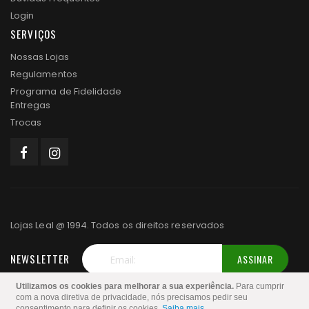
Login
SERVIÇOS
Nossas Lojas
Regulamentos
Programa de Fidelidade
Entregas
Trocas
Lojas Leal @ 1994. Todos os direitos reservados
NEWSLETTER
ASSINAR
Inscreva-
Utilizamos os cookies para melhorar a sua experiência.
Para cumprir
se
com a nova diretiva de privacidade, nós precisamos pedir seu
consentimento para definir os cookies.
Saiba mais
.