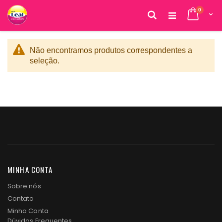
itens
0
Cart
Pesquisa
Pular
para
o
Não encontramos produtos correspondentes a
conteúdo
seleção.
MINHA CONTA
Sobre nós
Contato
Minha Conta
Dúvidas Frequentes