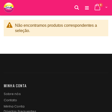
itens
0
Cart
Pesquisa
Pular
para
o
Não encontramos produtos correspondentes a
conteúdo
seleção.
MINHA CONTA
Sobre nós
Contato
Minha Conta
Dúvidas Frequentes