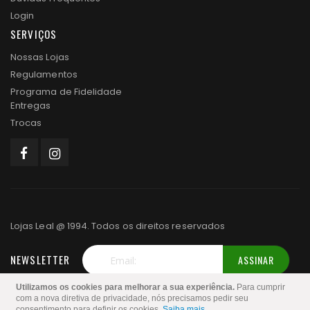
Login
SERVIÇOS
Nossas Lojas
Regulamentos
Programa de Fidelidade
Entregas
Trocas
Lojas Leal @ 1994. Todos os direitos reservados
NEWSLETTER
ASSINAR
Inscreva-
Utilizamos os cookies para melhorar a sua experiência.
Para cumprir
se
com a nova diretiva de privacidade, nós precisamos pedir seu
consentimento para definir os cookies.
Saiba mais
.