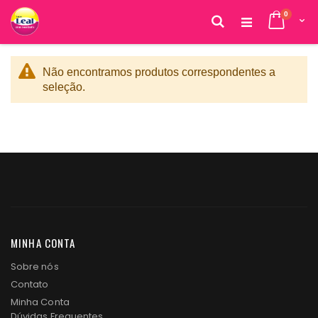
itens
0
Cart
Pesquisa
Pular
para
o
Não encontramos produtos correspondentes a
conteúdo
seleção.
MINHA CONTA
Sobre nós
Contato
Minha Conta
Dúvidas Frequentes