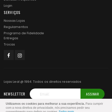
Login
SERVIÇOS
Nossas Lojas
Regulamentos
Programa de Fidelidade
Entregas
Trocas
Lojas Leal @ 1994. Todos os direitos reservados
NEWSLETTER
ASSINAR
Inscreva-
Utilizamos os cookies para melhorar a sua experiência.
Para cumprir
se
com a nova diretiva de privacidade, nós precisamos pedir seu
consentimento para definir os cookies.
Saiba mais
.