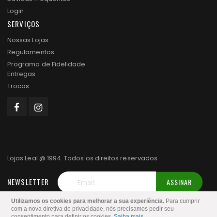
Login
SERVIÇOS
Nossas Lojas
Regulamentos
Programa de Fidelidade
Entregas
Trocas
Lojas Leal @ 1994. Todos os direitos reservados
NEWSLETTER
ASSINAR
Inscreva-
Utilizamos os cookies para melhorar a sua experiência.
Para cumprir
se
com a nova diretiva de privacidade, nós precisamos pedir seu
consentimento para definir os cookies.
Saiba mais
.