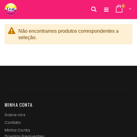
itens
0
Cart
Pesquisa
Pular
para
o
Não encontramos produtos correspondentes a
conteúdo
seleção.
MINHA CONTA
Sobre nós
Contato
Minha Conta
Dúvidas Frequentes