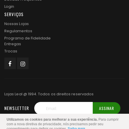
Login
SERVIÇOS
Nossas Lojas
Regulamentos
Programa de Fidelidade
Entregas
Trocas
Lojas Leal @ 1994. Todos os direitos reservados
NEWSLETTER
ASSINAR
Inscreva-
Utilizamos os cookies para melhorar a sua experiência.
Para cumprir
se
com a nova diretiva de privacidade, nós precisamos pedir seu
consentimento para definir os cookies.
Saiba mais
.