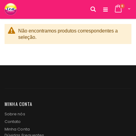
itens
0
Cart
Pesquisa
Pular
para
o
Não encontramos produtos correspondentes a
conteúdo
seleção.
MINHA CONTA
Sobre nós
Contato
Minha Conta
Dúvidas Frequentes