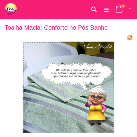
itens
0
Cart
Pesquisa
Pular
para
Toalha Macia: Conforto no Pós Banho
o
conteúdo