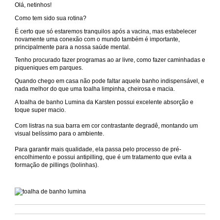
Olá, netinhos!⠀ ⠀
Como tem sido sua rotina? ⠀ ⠀
É certo que só estaremos tranquilos após a vacina, mas estabelecer
novamente uma conexão com o mundo também é importante,
principalmente para a nossa saúde mental. ⠀ ⠀ ⠀
Tenho procurado fazer programas ao ar livre, como fazer caminhadas e
piqueniques em parques. ⠀ ⠀
Quando chego em casa não pode faltar aquele banho indispensável, e
nada melhor do que uma toalha limpinha, cheirosa e macia.
A toalha de banho Lumina da Karsten possui excelente absorção e
toque super macio. ⠀⠀
⠀⠀
Com listras na sua barra em cor contrastante degradê, montando um
visual belíssimo para o ambiente.⠀⠀
⠀⠀
Para garantir mais qualidade, ela passa pelo processo de pré-
encolhimento e possui antipilling, que é um tratamento que evita a
formação de pillings (bolinhas).⠀