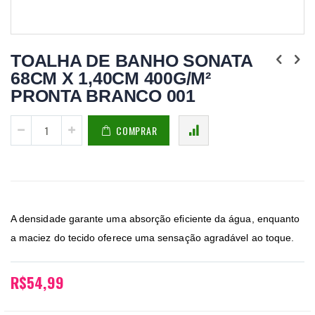
Saltar
para
TOALHA DE BANHO SONATA
o
68CM X 1,40CM 400G/M²
início
da
PRONTA BRANCO 001
Galeria
de
imagens
COMPRAR
A densidade garante uma absorção eficiente da água, enquanto
a maciez do tecido oferece uma sensação agradável ao toque.
R$54,99