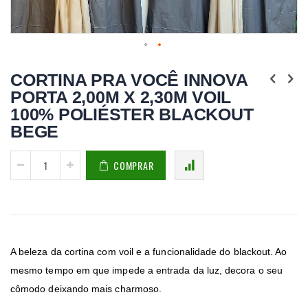
Saltar
para
CORTINA PRA VOCÊ INNOVA
o
PORTA 2,00M X 2,30M VOIL
início
da
100% POLIÉSTER BLACKOUT
Galeria
de
BEGE
imagens
COMPRAR
A beleza da cortina com voil e a funcionalidade do blackout. Ao
mesmo tempo em que impede a entrada da luz, decora o seu
cômodo deixando mais charmoso.